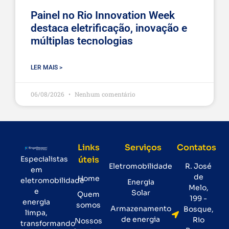
Painel no Rio Innovation Week
destaca eletrificação, inovação e
múltiplas tecnologias
LER MAIS >
06/08/2026
Nenhum comentário
Links
Serviços
Contatos
Especialistas
úteis
Eletromobilidade
R. José
em
de
Home
eletromobilidade
Energia
Melo,
e
Solar
Quem
199 -
energia
somos
Armazenamento
Bosque,
limpa,
de energia
Rio
Nossos
transformando