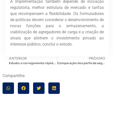
A implementação também depende de inovação
regulatória, melhor estrutura de mercado e tarifas
que recompensem a flexibilidade. Os formuladores
de políticas devem considerar o desenvolvimento de
novas funções para o armazenamento, a
viabilização de agregadores de carga e a criação de
sinais que alinhem o investimento privado ao
interesse público, conclui o estudo.
ANTERIOR
PRÓXIMO
Estudo: o carregamento rápido não prejudica a vida útil das baterias dos veículos elétricos
Comparação dos perfis de segurança de baterias de íon-lítio, íon-sódio e de estado sólido
Compartilhe: