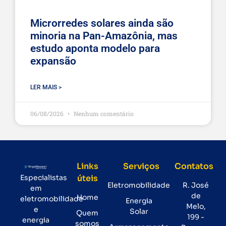
Microrredes solares ainda são
minoria na Pan-Amazônia, mas
estudo aponta modelo para
expansão
LER MAIS >
06/08/2026
Nenhum comentário
Links
Serviços
Contatos
Especialistas
úteis
Eletromobilidade
R. José
em
de
Home
eletromobilidade
Energia
Melo,
e
Solar
Quem
199 -
energia
somos