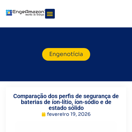
Quem somos
Nossos serviços
Engenotícia
Comparação dos perfis de segurança de
baterias de íon-lítio, íon-sódio e de
estado sólido
fevereiro 19, 2026