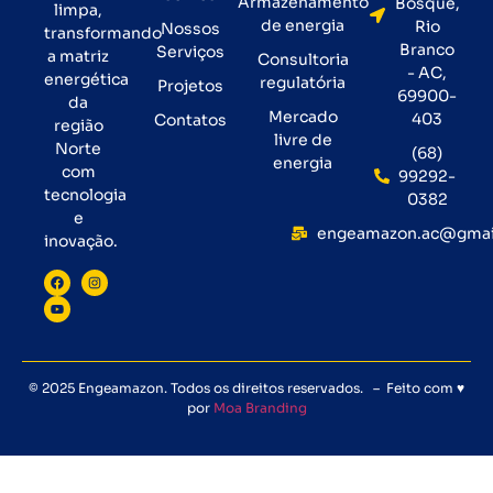
Armazenamento
Bosque,
limpa,
de energia
Rio
Nossos
transformando
Branco
Serviços
a matriz
Consultoria
- AC,
energética
regulatória
Projetos
69900-
da
Mercado
403
Contatos
região
livre de
Norte
(68)
energia
com
99292-
tecnologia
0382
e
engeamazon.ac@gmai
inovação.
© 2025 Engeamazon. Todos os direitos reservados. – Feito com ♥
por
Moa Branding