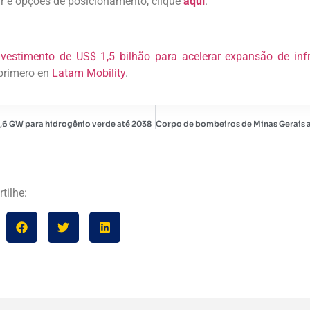
ar e opções de posicionamento, clique
aqui
.
estimento de US$ 1,5 bilhão para acelerar expansão de infra
primero en
Latam Mobility
.
,6 GW para hidrogênio verde até 2038
tilhe: