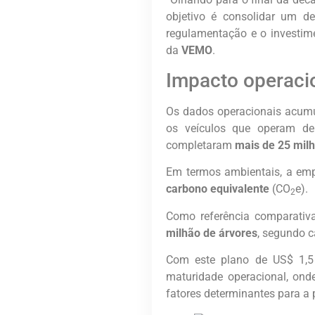
objetivo é consolidar um de
regulamentação e o investim
da
VEMO
.
Impacto operaci
Os dados operacionais acum
os veículos que operam de
completaram
mais de 25 mil
Em termos ambientais, a emp
carbono equivalente
(CO
e).
2
Como referência comparativ
milhão de árvores
, segundo c
Com este plano de US$ 1,5
maturidade operacional, onde
fatores determinantes para a