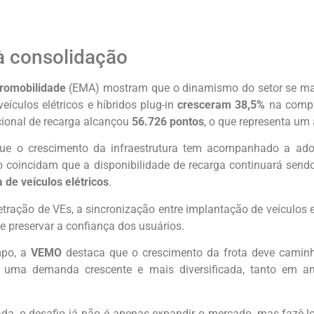
à consolidação
tromobilidade
(EMA) mostram que o dinamismo do setor se ma
ículos elétricos e híbridos plug-in
cresceram 38,5%
na compa
ional de recarga alcançou
56.726 pontos
, o que representa u
e o crescimento da infraestrutura tem acompanhado a adoçã
 coincidam que a disponibilidade de recarga continuará sen
 de veículos elétricos
.
ração de VEs, a sincronização entre implantação de veículos e
s e preservar a confiança dos usuários.
mpo, a
VEMO
destaca que o crescimento da frota deve camin
a uma demanda crescente e mais diversificada, tanto em 
ada, o desafio já não é apenas expandir o mercado, mas fazê-l