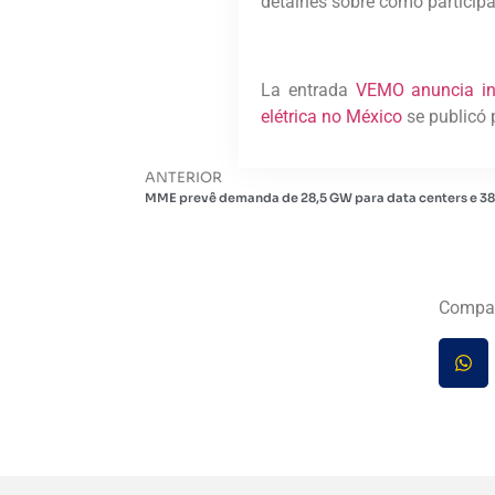
detalhes sobre como particip
La entrada
VEMO anuncia inv
elétrica no México
se publicó 
ANTERIOR
MME prevê demanda de 28,5 GW para data centers e 38
Compar