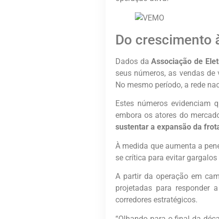
Do crescimento 
Dados da
Associação de Ele
seus números, as vendas de ve
No mesmo período, a rede nac
Estes números evidenciam qu
embora os atores do mercado
sustentar a expansão da frota
À medida que aumenta a penet
se crítica para evitar gargalo
A partir da operação em ca
projetadas para responder 
corredores estratégicos.
“Olhando para o final da déc