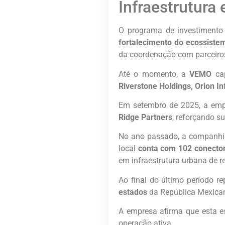
Infraestrutura
O programa de investimento
fortalecimento do ecossistem
da coordenação com parceiros 
Até o momento, a
VEMO
ca
Riverstone Holdings, Orion I
Em setembro de 2025, a em
Ridge Partners
, reforçando s
No ano passado, a companhia
local
conta com 102 conecto
em infraestrutura urbana de r
Ao final do último período r
estados
da República Mexica
A empresa afirma que esta e
operação ativa.