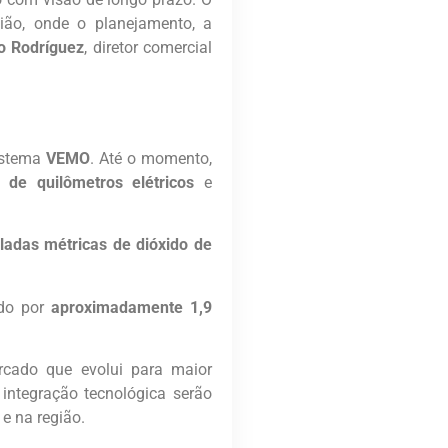
gião, onde o planejamento, a
o Rodríguez
, diretor comercial
istema
VEMO
. Até o momento,
de quilômetros elétricos
e
ladas métricas de dióxido de
ado por
aproximadamente 1,9
cado que evolui para maior
 integração tecnológica serão
o
e na região.