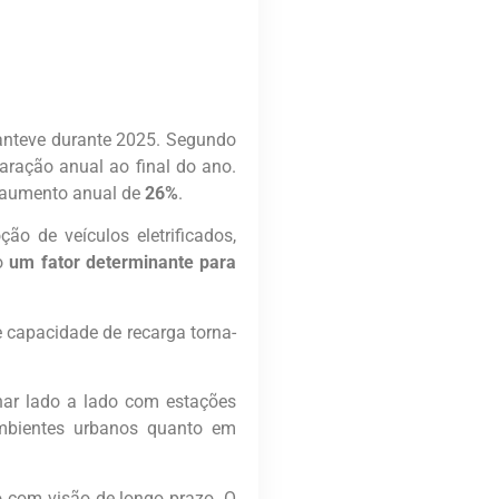
nteve durante 2025. Segundo
ração anual ao final do ano.
m aumento anual de
26%
.
o de veículos eletrificados,
do
um fator determinante para
 capacidade de recarga torna-
har lado a lado com estações
ambientes urbanos quanto em
o com visão de longo prazo. O