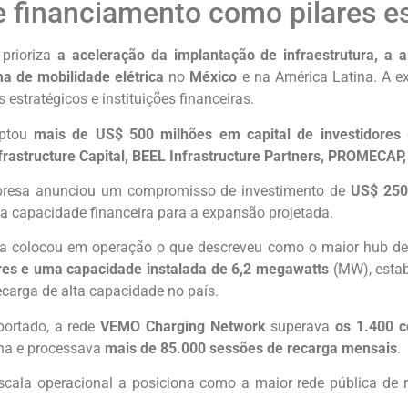
 e financiamento como pilares e
 prioriza
a aceleração da implantação de infraestrutura, a 
a de mobilidade elétrica
no
México
e na América Latina. A 
estratégicos e instituições financeiras.
ptou
mais de US$ 500 milhões em capital de investidores
nfrastructure Capital, BEEL Infrastructure Partners, PROMECAP
presa anunciou um compromisso de investimento de
US$ 250
ua capacidade financeira para a expansão projetada.
 colocou em operação o que descreveu como o maior hub de 
res e uma capacidade instalada de 6,2 megawatts
(MW), esta
ecarga de alta capacidade no país.
eportado, a rede
VEMO Charging Network
superava
os 1.400 c
na e processava
mais de 85.000 sessões de recarga mensais
.
scala operacional a posiciona como a maior rede pública de 