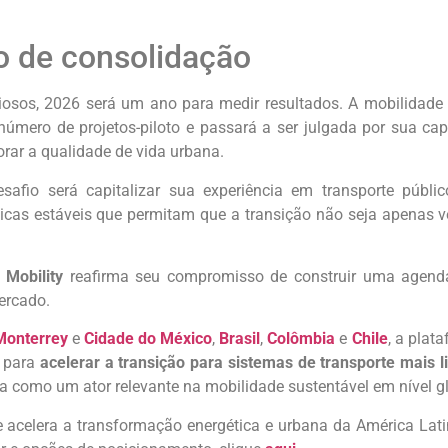
 de consolidação
osos, 2026 será um ano para medir resultados. A mobilidade e
 número de projetos-piloto e passará a ser julgada por sua ca
orar a qualidade de vida urbana.
safio será capitalizar sua experiência em transporte público
líticas estáveis que permitam que a transição não seja apenas
 Mobility
reafirma seu compromisso de construir uma agenda 
mercado.
Monterrey
e
Cidade do México
,
Brasil
,
Colômbia
e
Chile
, a pla
 para
acelerar a transição para sistemas de transporte mais li
a como um ator relevante na mobilidade sustentável em nível gl
acelera a transformação energética e urbana da América Lati