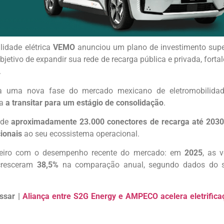
idade elétrica
VEMO
anunciou um plano de investimento supe
bjetivo de expandir sua rede de recarga pública e privada, fort
.
 a uma nova fase do mercado mexicano de eletromobilida
ça
a transitar para um estágio de consolidação
.
 de
aproximadamente 23.000 conectores de recarga até 2030
cionais
ao seu ecossistema operacional.
oteiro com o desempenho recente do mercado: em
2025
, as 
cresceram
38,5%
na comparação anual, segundo dados do s
ssar |
Aliança entre S2G Energy e AMPECO acelera eletrificaç