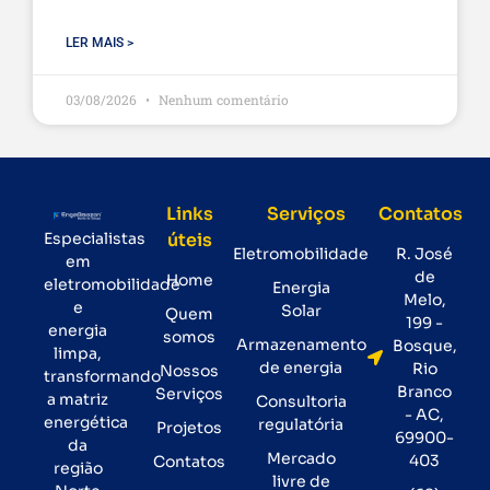
LER MAIS >
03/08/2026
Nenhum comentário
Links
Serviços
Contatos
Especialistas
úteis
Eletromobilidade
R. José
em
de
Home
eletromobilidade
Energia
Melo,
e
Solar
Quem
199 -
energia
somos
Armazenamento
Bosque,
limpa,
de energia
Rio
Nossos
transformando
Branco
Serviços
a matriz
Consultoria
- AC,
energética
regulatória
Projetos
69900-
da
Mercado
403
Contatos
região
livre de