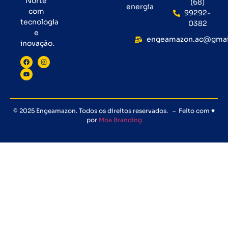
Norte
(68)
energia
com
99292-
tecnologia
0382
e
engeamazon.ac@gmai
inovação.
© 2025 Engeamazon. Todos os direitos reservados. – Feito com ♥
por
Moa Branding