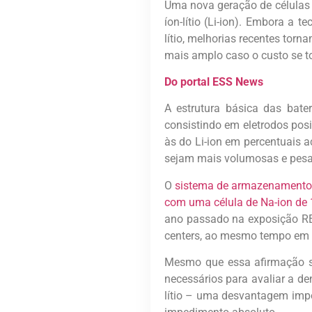
Uma nova geração de células d
íon-lítio (Li-ion). Embora a 
lítio, melhorias recentes tor
mais amplo caso o custo se t
Do portal ESS News
A estrutura básica das bater
consistindo em eletrodos posi
às do Li-ion em percentuais 
sejam mais volumosas e pes
O
sistema de armazenamento d
com uma célula de Na-ion de
ano passado na exposição RE+
centers, ao mesmo tempo em q
Mesmo que essa afirmação se
necessários para avaliar a d
lítio – uma desvantagem impo