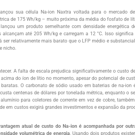
ançou sua célula Na-ion Naxtra voltada para o mercado de 
trica de 175 Wh/kg – muito próxima da média do fosfato de líti
 lançou um produto semelhante com densidade energética d
s alcançam até 205 Wh/kg e carregam a 12 °C. Isso signific
rá ser relativamente mais barato que o LFP médio e substanci
e nicho.
tecer. A falta de escala prejudica significativamente o custo d
acima do íon de lítio no momento, apesar do potencial de cus
 baratas. O carbonato de sódio usado em baterias de na-ion 
o custa centenas de dólares por tonelada métrica, enquanto o 
alumínio para coletores de corrente em vez de cobre, també
ade em custos exigirá grandes investimentos e expansão da pro
antagem atual de custo do Na-ion é acompanhada por outr
ensidade volumétrica de energia
. Usando dois produtos exist