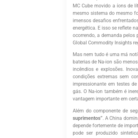
MC Cube movido a íons de l
mesmo sistema do mesmo forn
imensos desafios enfrentados
energética. E isso se reflet
ocorrendo, a demanda pelos p
Global Commodity Insights re
Mas nem tudo é uma má notíc
baterias de Na-ion são menos 
incêndios e explosões. Inov
condições extremas sem co
impressionante em testes de
gás. O Na-ion também é inere
vantagem importante em certa
Além do componente de segu
suprimentos”
. A China domina
depende fortemente de importaç
pode ser produzido sinteti