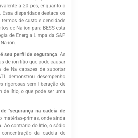
alente a 20 pés, enquanto o
 Essa disparidade destaca os
m termos de custo e densidade
ntos de Na-ion para BESS está
logia de Energia Limpa da S&P
Na-ion.
 seu perfil de segurança
. As
s de íon-lítio que pode causar
on de Na capazes de suportar
CATL demonstrou desempenho
s rigorosas sem liberação de
 de lítio, o que pode ser uma
 de “segurança na cadeia de
to matérias-primas, onde ainda
 Ao contrário do lítio, o sódio
à concentração da cadeia de