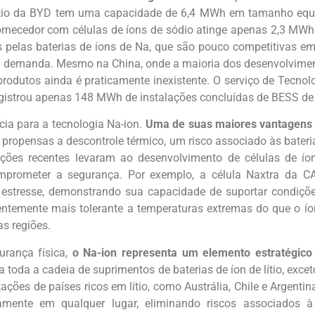
ítio da BYD tem uma capacidade de 6,4 MWh em tamanho equiv
ecedor com células de íons de sódio atinge apenas 2,3 MWh.
 pelas baterias de íons de Na, que são pouco competitivas e
e na demanda. Mesmo na China, onde a maioria dos desenvolvime
rodutos ainda é praticamente inexistente. O serviço de Tecno
gistrou apenas 148 MWh de instalações concluídas de BESS de 
ia para a tecnologia Na-ion.
Uma de suas maiores vantagens é
propensas a descontrole térmico, um risco associado às bateria
ações recentes levaram ao desenvolvimento de células de í
mprometer a segurança. Por exemplo, a célula Naxtra da 
 estresse, demonstrando sua capacidade de suportar condiçõe
ntemente mais tolerante a temperaturas extremas do que o íon
s regiões.
rança física,
o Na-ion representa um elemento estratégico
 toda a cadeia de suprimentos de baterias de íon de lítio, exce
ões de países ricos em lítio, como Austrália, Chile e Argentina.
camente em qualquer lugar, eliminando riscos associados 