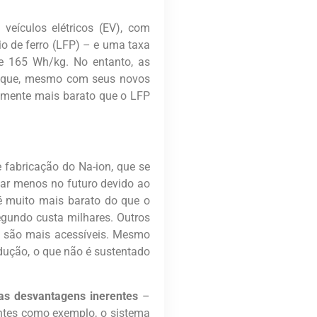
veículos elétricos (EV), com
o de ferro (LFP) – e uma taxa
e 165 Wh/kg. No entanto, as
a que, mesmo com seus novos
almente mais barato que o LFP
e fabricação do Na-ion, que se
tar menos no futuro devido ao
é muito mais barato do que o
segundo custa milhares. Outros
m são mais acessíveis. Mesmo
dução, o que não é sustentado
as desvantagens inerentes
–
entes como exemplo, o sistema