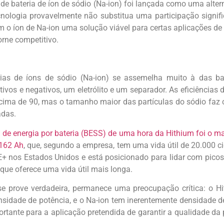
e bateria de íon de sódio (Na-ion) foi lançada como uma alter
tecnologia provavelmente não substitua uma participação signi
nam o íon de Na-ion uma solução viável para certas aplicações de
orne competitivo.
ias de íons de sódio (Na-ion) se assemelha muito à das bater
tivos e negativos, um eletrólito e um separador. As eficiências 
acima de 90, mas o tamanho maior das partículas do sódio faz 
adas.
e energia por bateria (BESS) de uma hora da Hithium foi o ma
 162 Ah
, que, segundo a empresa, tem uma vida útil de 20.000 ci
 nos Estados Unidos e está posicionado para lidar com picos
ue oferece uma vida útil mais longa.
 prove verdadeira, permanece uma preocupação crítica: o H
ensidade de potência, e o Na-ion tem inerentemente densidade d
rtante para a aplicação pretendida de garantir a qualidade da