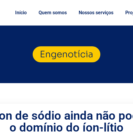
Início
Quem somos
Nossos serviços
Pro
Engenotícia
íon de sódio ainda não po
o domínio do íon-lítio