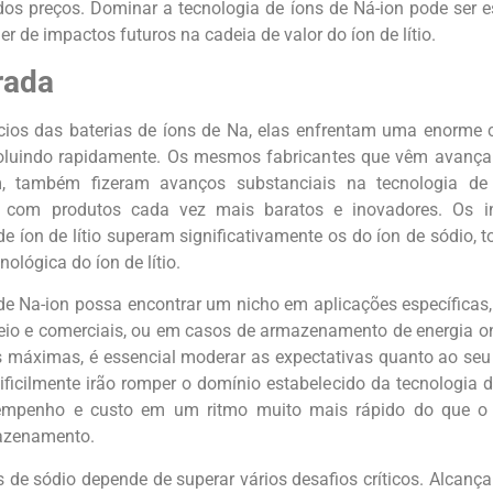
dos preços. Dominar a tecnologia de íons de Ná-ion pode ser e
r de impactos futuros na cadeia de valor do íon de lítio.
rada
cios das baterias de íons de Na, elas enfrentam uma enorme 
 evoluindo rapidamente. Os mesmos fabricantes que vêm avanç
 também fizeram avanços substanciais na tecnologia de í
n com produtos cada vez mais baratos e inovadores. Os i
e íon de lítio superam significativamente os do íon de sódio, 
ológica do íon de lítio.
de Na-ion possa encontrar um nicho em aplicações específicas
sseio e comerciais, ou em casos de armazenamento de energia o
s máximas, é essencial moderar as expectativas quanto ao se
dificilmente irão romper o domínio estabelecido da tecnologia de
mpenho e custo em um ritmo muito mais rápido do que o 
mazenamento.
s de sódio depende de superar vários desafios críticos. Alcanç