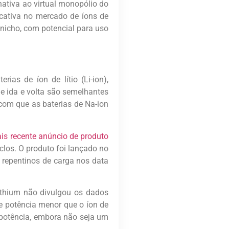
nativa ao virtual monopólio do
ficativa no mercado de íons de
 nicho, com potencial para uso
ias de íon de lítio (Li-ion),
de ida e volta são semelhantes
com que as baterias de Na-ion
is recente anúncio de produto
clos. O produto foi lançado no
 repentinos de carga nos data
ithium não divulgou os dados
e potência menor que o íon de
 potência, embora não seja um