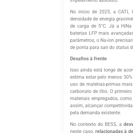
impedimento absoluto.
No início de 2025, a CATL l
densidade de energia gravimé
de carga de 5°C. Já a HiNa
baterias LFP mais avançada
parâmetros, o Na-ion precisa
de ponta para sair do status d
Desafios à frente
Isso ainda está longe de acon
estima estar pelo menos 30% 
uso de matérias-primas mais
carbonato de lítio. O primeir
materiais empregados, como 
assim, alcançar competitivid
pela demanda existente.
No contexto do BESS, a
desv
neste caso,
relacionadas à d