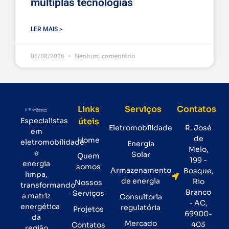
múltiplas tecnologias
LER MAIS >
06/08/2026
Nenhum comentário
Links
Serviços
Contatos
Especialistas
úteis
Eletromobilidade
R. José
em
de
Home
eletromobilidade
Energia
Melo,
e
Solar
Quem
199 -
energia
somos
Armazenamento
Bosque,
limpa,
de energia
Rio
Nossos
transformando
Branco
Serviços
a matriz
Consultoria
- AC,
energética
regulatória
Projetos
69900-
da
Mercado
403
Contatos
região