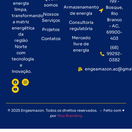
199 -
energia
somos
Armazenamento
Bosque,
limpa,
de energia
Rio
Nossos
transformando
Branco
Serviços
a matriz
Consultoria
- AC,
energética
regulatória
Projetos
69900-
da
Mercado
403
Contatos
região
livre de
Norte
(68)
energia
com
99292-
tecnologia
0382
e
engeamazon.ac@gmai
inovação.
© 2025 Engeamazon. Todos os direitos reservados. – Feito com ♥
por
Moa Branding