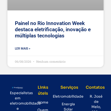
Painel no Rio Innovation Week
destaca eletrificação, inovação e
múltiplas tecnologias
LER MAIS >
06/08/2026
Nenhum comentário
Links
Serviços
Contatos
Especialistas
úteis
Eletromobilidade
R. José
em
de
Home
eletromobilidade
Energia
Melo,
e
Solar
Quem