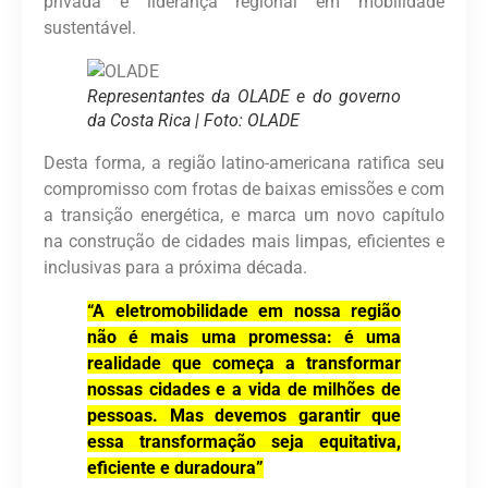
privada e liderança regional em mobilidade
sustentável.
Representantes da OLADE e do governo
da Costa Rica | Foto: OLADE
Desta forma, a região latino-americana ratifica seu
compromisso com frotas de baixas emissões e com
a transição energética, e marca um novo capítulo
na construção de cidades mais limpas, eficientes e
inclusivas para a próxima década.
“A eletromobilidade em nossa região
não é mais uma promessa: é uma
realidade que começa a transformar
nossas cidades e a vida de milhões de
pessoas. Mas devemos garantir que
essa transformação seja equitativa,
eficiente e duradoura”