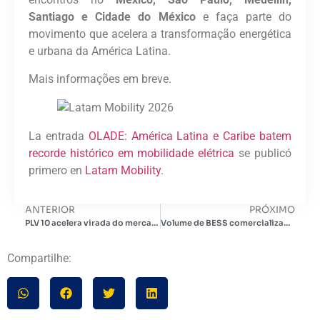
Santiago e Cidade do México
e faça parte do
movimento que acelera a transformação energética
e urbana da América Latina.
Mais informações em breve.
La entrada
OLADE: América Latina e Caribe batem
recorde histórico em mobilidade elétrica
se publicó
primero en
Latam Mobility
.
ANTERIOR
PRÓXIMO
PLV 10 acelera virada do mercado para soluções com baterias e geração junto à carga, avalia GreenYellow
Volume de BESS comercializados no Brasil em 2025 pode atingir 2,5 GWh
Compartilhe: