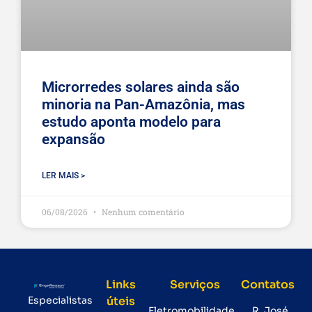
Microrredes solares ainda são
minoria na Pan-Amazônia, mas
estudo aponta modelo para
expansão
LER MAIS >
06/08/2026
Nenhum comentário
Links
Serviços
Contatos
Especialistas
úteis
Eletromobilidade
R. José