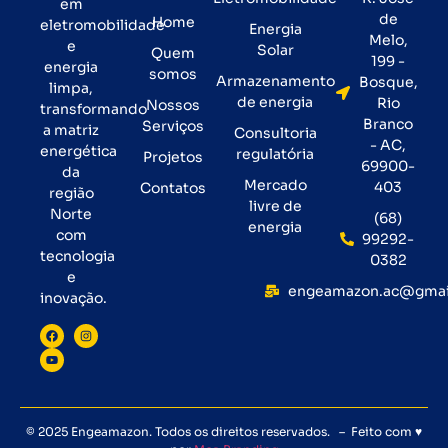
em
de
Home
eletromobilidade
Energia
Melo,
e
Solar
Quem
199 -
energia
somos
Armazenamento
Bosque,
limpa,
de energia
Rio
Nossos
transformando
Branco
Serviços
a matriz
Consultoria
- AC,
energética
regulatória
Projetos
69900-
da
Mercado
403
Contatos
região
livre de
Norte
(68)
energia
com
99292-
tecnologia
0382
e
engeamazon.ac@gmai
inovação.
© 2025 Engeamazon. Todos os direitos reservados. – Feito com ♥