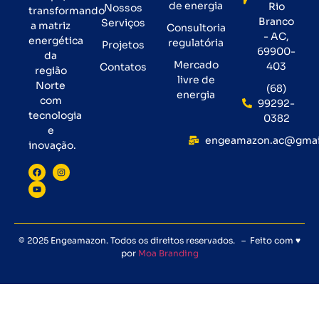
de energia
Rio
Nossos
transformando
Branco
Serviços
a matriz
Consultoria
- AC,
energética
regulatória
Projetos
69900-
da
Mercado
403
Contatos
região
livre de
Norte
(68)
energia
com
99292-
tecnologia
0382
e
engeamazon.ac@gmai
inovação.
© 2025 Engeamazon. Todos os direitos reservados. – Feito com ♥
por
Moa Branding