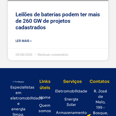
Leilões de baterias podem ter mais
de 260 GW de projetos
cadastrados
LER MAIS >
03/08/2026
Nenhum comentário
Links
Serviços
Contatos
Especialistas
úteis
Eletromobilidade
R. José
em
de
Home
eletromobilidade
Energia
Melo,
e
Solar
Quem
199 -
energia
somos
Armazenamento
Bosque,
limpa,