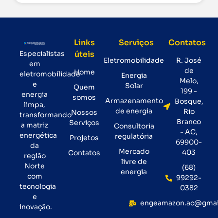
Links
Serviços
Contatos
Especialistas
úteis
Eletromobilidade
R. José
em
de
Home
eletromobilidade
Energia
Melo,
e
Solar
Quem
199 -
energia
somos
Armazenamento
Bosque,
limpa,
de energia
Rio
Nossos
transformando
Branco
Serviços
a matriz
Consultoria
- AC,
energética
regulatória
Projetos
69900-
da
Mercado
403
Contatos
região
livre de
Norte
(68)
energia
com
99292-
tecnologia
0382
e
engeamazon.ac@gmai
inovação.