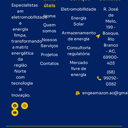
Especialistas
úteis
Eletromobilidade
R. José
em
de
Home
eletromobilidade
Energia
Melo,
e
Solar
Quem
199 -
energia
somos
Armazenamento
Bosque,
limpa,
de energia
Rio
Nossos
transformando
Branco
Serviços
a matriz
Consultoria
- AC,
energética
regulatória
Projetos
69900-
da
Mercado
403
Contatos
região
livre de
Norte
(68)
energia
com
99292-
tecnologia
0382
e
engeamazon.ac@gmai
inovação.