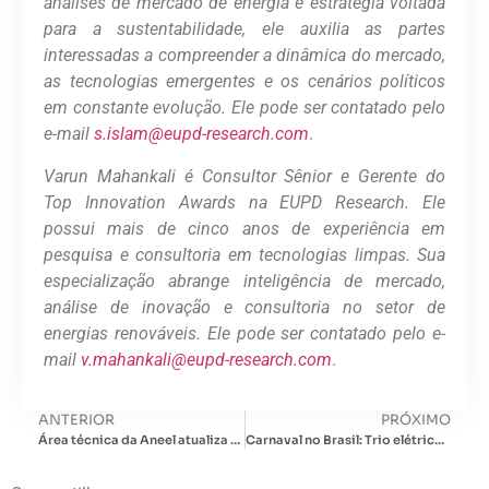
análises de mercado de energia e estratégia voltada
para a sustentabilidade, ele auxilia as partes
interessadas a compreender a dinâmica do mercado,
as tecnologias emergentes e os cenários políticos
em constante evolução. Ele pode ser contatado pelo
e-mail
s.islam@eupd-research.com
.
Varun Mahankali é Consultor Sênior e Gerente do
Top Innovation Awards na EUPD Research. Ele
possui mais de cinco anos de experiência em
pesquisa e consultoria em tecnologias limpas. Sua
especialização abrange inteligência de mercado,
análise de inovação e consultoria no setor de
energias renováveis. Ele pode ser contatado pelo e-
mail
v.mahankali@eupd-research.com
.
ANTERIOR
PRÓXIMO
Área técnica da Aneel atualiza propostas para regulação de Sistemas de Armazenamento de Energia
Carnaval no Brasil: Trio elétrico emprega sistema híbrido e armazenamento