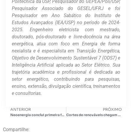
Politécnica da USP, Pesquisador do GEPEA/Poli/USP,
Pesquisador Associado do GESEL/UFRJ e foi
Pesquisador em Ano Sabático do Instituto de
Estudos Avançados (IEA/USP) no período de 2024-
2025. Engenheiro eletricista com mestrado,
doutorado, pós-doutorado e livre-docência na área
energética, atua com foco em Energia de forma
nexialista e é especialista em Transição Energética,
Objetivo de Desenvolvimento Sustentável 7 (ODS7) e
Inteligência Artificial aplicada ao Setor Elétrico. Sua
trajetória acadêmica e profissional é dedicada ao
setor energético, contribuindo para pesquisas,
ensino, extensão, divulgação científica, treinamentos
e consultorias.
ANTERIOR
PRÓXIMO
Neoenergia conclui primeira fase do projeto Noronha Verde no Brasil, que receberá R$ 350 milhões
Cortes de renováveis chegam a 2,8 GW e ONS prevê avanço do constrained-off até 2029
Compartilhe: