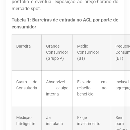
portfólio e eventual exposição ao preço-horário do
mercado spot.
Tabela 1: Barreiras de entrada no ACL por porte de
consumidor
Barreira
Grande
Médio
Pequen
Consumidor
Consumidor
Consum
(Grupo A)
(BT)
(BT)
Custo de
Absorvível
Elevado em
Inviá
Consultoria
— equipe
relação ao
agrega
interna
benefício
Medição
Já
Exige
Sem 
Inteligente
instalada
investimento
para
próprio