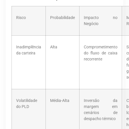
Risco
Probabilidade
Impacto no
M
Negócio
R
Inadimplência
Alta
Comprometimento
da carteira
do fluxo de caixa
c
recorrente
d
g
s
Volatilidade
Média-Alta
Inversão da
C
do PLD
margem em
b
cenários de
l
despacho térmico
e