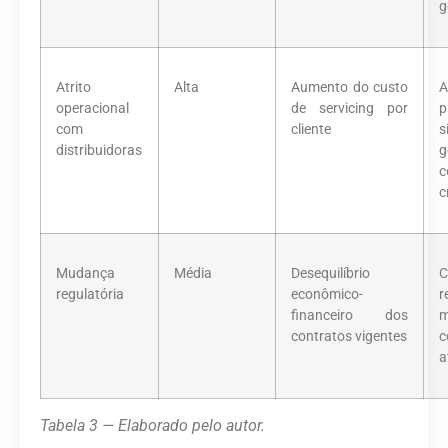
g
Atrito
Alta
Aumento do custo
A
operacional
de servicing por
p
com
cliente
distribuidoras
c
c
Mudança
Média
Desequilíbrio
C
regulatória
econômico-
r
financeiro dos
m
contratos vigentes
c
a
Tabela 3 — Elaborado pelo autor.