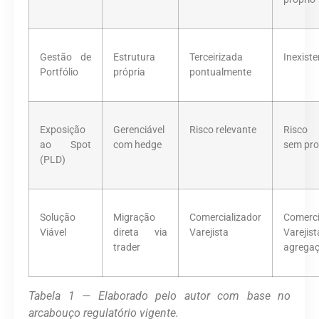
Gestão de
Estrutura
Terceirizada
Inexiste
Portfólio
própria
pontualmente
Exposição
Gerenciável
Risco relevante
Risco 
ao Spot
com hedge
sem pro
(PLD)
Solução
Migração
Comercializador
Comerci
Viável
direta via
Varejista
Varej
trader
agrega
Tabela 1 — Elaborado pelo autor com base no
arcabouço regulatório vigente.