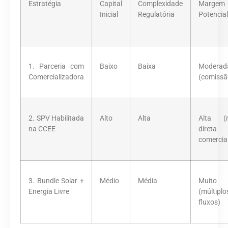
Estratégia
Capital
Complexidade
Margem
Inicial
Regulatória
Potencial
1. Parceria com
Baixo
Baixa
Moderad
Comercializadora
(comissã
2. SPV Habilitada
Alto
Alta
Alta (
na CCEE
dire
comercia
3. Bundle Solar +
Médio
Média
Muito
Energia Livre
(múltiplo
fluxos)