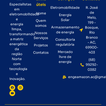
Especialistas
úteis
Eletromobilidade
R. José
em
de
Home
eletromobilidade
Energia
Melo,
e
Solar
Quem
199 -
energia
somos
Armazenamento
Bosque,
limpa,
de energia
Rio
Nossos
transformando
Branco
Serviços
a matriz
Consultoria
- AC,
energética
regulatória
Projetos
69900-
da
Mercado
403
Contatos
região
livre de
Norte
(68)
energia
com
99292-
tecnologia
0382
e
engeamazon.ac@gmai
inovação.