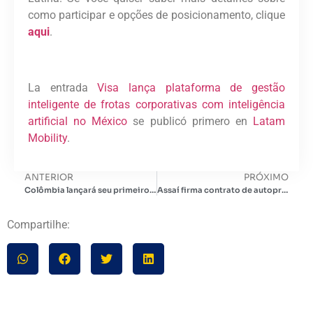
como participar e opções de posicionamento, clique
aqui
.
La entrada
Visa lança plataforma de gestão
inteligente de frotas corporativas com inteligência
artificial no México
se publicó primero en
Latam
Mobility
.
ANTERIOR
PRÓXIMO
Colômbia lançará seu primeiro corredor elétrico para carga pesada: conectará Bogotá a Barranquilla e Cartagena em 1.200 km
Assaí firma contrato de autoprodução solar para atender 48% de sua demanda a partir de 2028
Compartilhe: