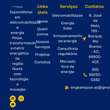
Links
Serviços
Contatos
Especialistas
úteis
Eletromobilidade
R. José
em
de
Home
eletromobilidade
Energia
Melo,
e
Solar
Quem
199 -
energia
somos
Armazenamento
Bosque,
limpa,
de energia
Rio
Nossos
transformando
Branco
Serviços
a matriz
Consultoria
- AC,
energética
regulatória
Projetos
69900-
da
Mercado
403
Contatos
região
livre de
Norte
(68)
energia
com
99292-
tecnologia
0382
e
engeamazon.ac@gmai
inovação.