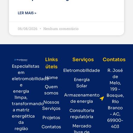
LER MAIS >
06/08/2026
Nenhum comentário
Links
Serviços
Contatos
Especialistas
úteis
Eletromobilidade
R. José
em
de
Home
eletromobilidade
Energia
Melo,
e
Solar
Quem
199 -
energia
somos
Armazenamento
Bosque,
limpa,
de energia
Rio
Nossos
transformando
Branco
Serviços
a matriz
Consultoria
- AC,
energética
regulatória
Projetos
69900-
da
Mercado
403
Contatos
região
livre de