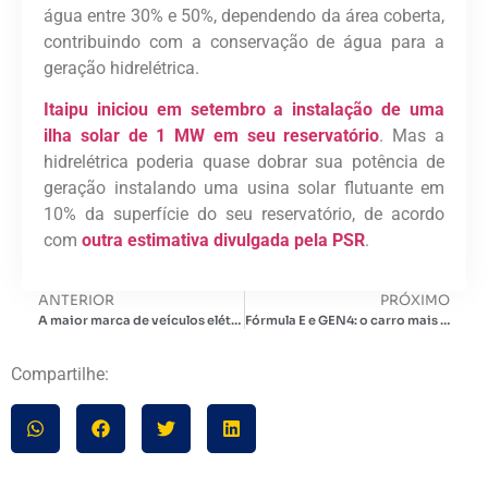
água entre 30% e 50%, dependendo da área coberta,
contribuindo com a conservação de água para a
geração hidrelétrica.
Itaipu iniciou em setembro a instalação de uma
ilha solar de 1 MW em seu reservatório
. Mas a
hidrelétrica poderia quase dobrar sua potência de
geração instalando uma usina solar flutuante em
10% da superfície do seu reservatório, de acordo
com
outra estimativa divulgada pela PSR
.
ANTERIOR
PRÓXIMO
A maior marca de veículos elétricos do mundo mantém os olhos no México: BYD prepara anúncio importante sobre fabricação
Fórmula E e GEN4: o carro mais rápido e sustentável com tecnologia para veículos de rua
Compartilhe: