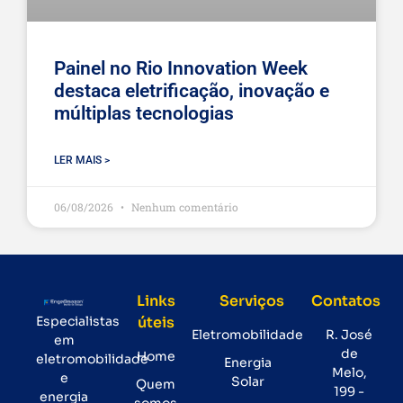
Painel no Rio Innovation Week
destaca eletrificação, inovação e
múltiplas tecnologias
LER MAIS >
06/08/2026
Nenhum comentário
Links
Serviços
Contatos
Especialistas
úteis
Eletromobilidade
R. José
em
de
Home
eletromobilidade
Energia
Melo,
e
Solar
Quem
199 -
energia
somos