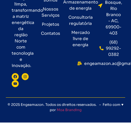
Armazenamento
Bosque,
limpa,
de energia
Rio
Nossos
transformando
Branco
Serviços
a matriz
Consultoria
- AC,
energética
regulatória
Projetos
69900-
da
Mercado
403
Contatos
região
livre de
Norte
(68)
energia
com
99292-
tecnologia
0382
e
engeamazon.ac@gmai
inovação.
© 2025 Engeamazon. Todos os direitos reservados. – Feito com ♥
por
Moa Branding