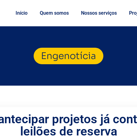
Início
Quem somos
Nossos serviços
Pro
Engenotícia
ntecipar projetos já con
leilões de reserva