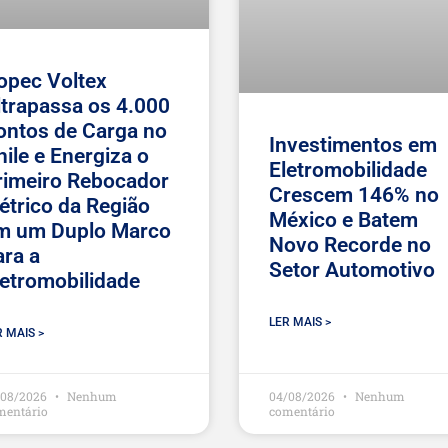
opec Voltex
ltrapassa os 4.000
ontos de Carga no
Investimentos em
hile e Energiza o
Eletromobilidade
rimeiro Rebocador
Crescem 146% no
létrico da Região
México e Batem
m um Duplo Marco
Novo Recorde no
ara a
Setor Automotivo
letromobilidade
LER MAIS >
R MAIS >
/08/2026
Nenhum
04/08/2026
Nenhum
mentário
comentário