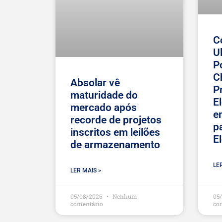
C
U
P
C
Absolar vê
P
maturidade do
E
mercado após
e
recorde de projetos
p
inscritos em leilões
E
de armazenamento
LE
LER MAIS >
05/08/2026
Nenhum
05
comentário
co