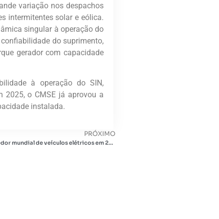
rande variação nos despachos
 intermitentes solar e eólica.
nâmica singular à operação do
 confiabilidade do suprimento,
arque gerador com capacidade
bilidade à operação do SIN,
 Em 2025, o CMSE já aprovou a
acidade instalada.
PRÓXIMO
BYD consolida-se como o maior vendedor mundial de veículos elétricos em 2025