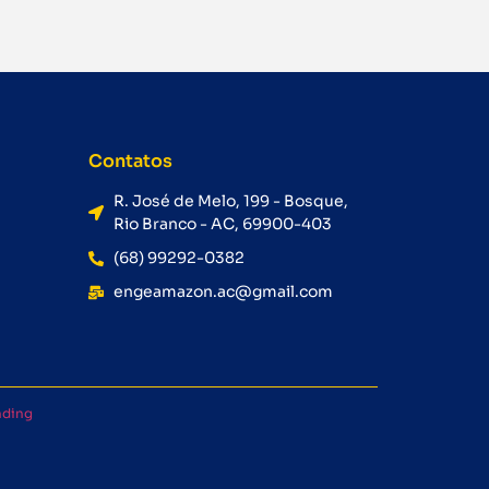
Contatos
R. José de Melo, 199 - Bosque,
Rio Branco - AC, 69900-403
(68) 99292-0382
engeamazon.ac@gmail.com
nding