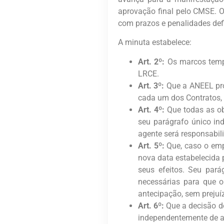
aprovação final pelo CMSE. O
com prazos e penalidades def
A minuta estabelece:
Art. 2º:
Os marcos tempo
LRCE.
Art. 3º:
Que a ANEEL proc
cada um dos Contratos, s
Art. 4º:
Que todas as obr
seu parágrafo único in
agente será responsabil
Art. 5º:
Que, caso o emp
nova data estabelecida 
seus efeitos. Seu par
necessárias para que o
antecipação, sem prejuíz
Art. 6º:
Que a decisão do
independentemente de a