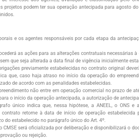
s projetos podem ter sua operação antecipada para agosto do
inidos.
rais e os agentes responsáveis por cada etapa da antecipa
ederá as ações para as alterações contratuais necessárias à 
em que seja alterada a data final de vigência inicialmente esta
igações previamente estabelecidas no contrato original dever
dica que, caso haja atraso no início da operação do empreen
izado de acordo com as penalidades estabelecidas.
reendimento não entre em operação comercial no prazo de até 
para o início da operação antecipada, a autorização de anteci
ágrafo único indica que, nessa hipótese, a ANEEL, o ONS e
 contrato retorne à data de início de operação estabelecida
o do estabelecido no parágrafo único do Art. 4º.
 CMSE será oficializada por deliberação e disponibilizará o d
provação ou rejeição.