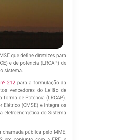
SE que define diretrizes para
LRCE) e de potência (LRCAP) de
do sistema.
 nº 212
para a formulação da
jetos vencedores do Leilão de
a forma de Potência (LRCAP).
Elétrico (CMSE) e integra os
ça eletroenergética do Sistema
ma chamada pública pelo MME,
ONS em conjunto com a EPE, e