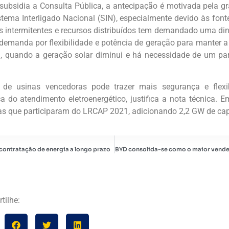
subsidia a Consulta Pública, a antecipação é motivada pela g
ema Interligado Nacional (SIN), especialmente devido às fontes
es intermitentes e recursos distribuídos tem demandado uma di
demanda por flexibilidade e potência de geração para manter a
ia, quando a geração solar diminui e há necessidade de um p
 de usinas vencedoras pode trazer mais segurança e flexi
a do atendimento eletroenergético, justifica a nota técnica.
as que participaram do LRCAP 2021, adicionando 2,2 GW de cap
ontratação de energia a longo prazo
tilhe: