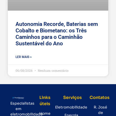
Autonomia Recorde, Baterias sem
Cobalto e Biometano: os Três
Caminhos para o Caminhão
Sustentável do Ano
LER MAIS >
06/08/2026
Nenhum comentário
Links
Serviços
Contatos
Especialistas
úteis
Eletromobilidade
R. José
em
de
Home
eletromobilidade
Energia