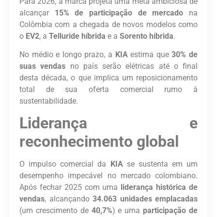
Para 2026, a marca projeta uma meta ambiciosa de
alcançar
15% de participação de mercado
na
Colômbia com a chegada de novos modelos como
o
EV2
, a
Telluride híbrida
e a
Sorento híbrida
.
No médio e longo prazo, a
KIA
estima que
30% de
suas vendas
no país serão elétricas até o final
desta década, o que implica um reposicionamento
total de sua oferta comercial rumo à
sustentabilidade.
Liderança e
reconhecimento global
O impulso comercial da
KIA
se sustenta em um
desempenho impecável no mercado colombiano.
Após fechar 2025 com uma
liderança histórica de
vendas
, alcançando
34.063 unidades emplacadas
(um crescimento de
40,7%
) e uma
participação de