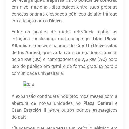
de recarga que ultrapassa os
76 pontos de conexão
em nível nacional, distribuídos entre suas próprias
concessionárias e espaços públicos de alto tráfego
em aliança com a
Dielco
.
Entre os pontos de maior relevância estão as
estações localizadas nos shoppings
Titán Plaza
,
Atlantis
e o recém-inaugurado
City U (Universidad
de los Andes)
, que conta com carregadores rápidos
de
24 kW (DC)
e carregadores de
7,5 kW (AC)
para
uso do público em geral e de forma gratuita para a
comunidade universitária.
A expansão continuará nos próximos meses com a
abertura de novas unidades no
Plaza Central
e
Gran Estación II
, entre outros pontos estratégicos
do país.
“Buscamos que recarregar um veículo elétrico em