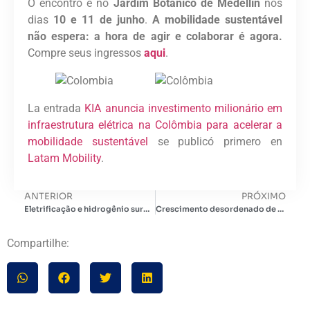
O encontro é no
Jardim Botânico de Medellín
nos
dias
10 e 11 de junho
.
A mobilidade sustentável
não espera: a hora de agir e colaborar é agora.
Compre seus ingressos
aqui
.
La entrada
KIA anuncia investimento milionário em
infraestrutura elétrica na Colômbia para acelerar a
mobilidade sustentável
se publicó primero en
Latam Mobility
.
ANTERIOR
PRÓXIMO
Eletrificação e hidrogênio surgem como solução para descarbonizar transporte pesado
Crescimento desordenado de data centers pode reduzir participação de renováveis em redes europeias
Compartilhe: