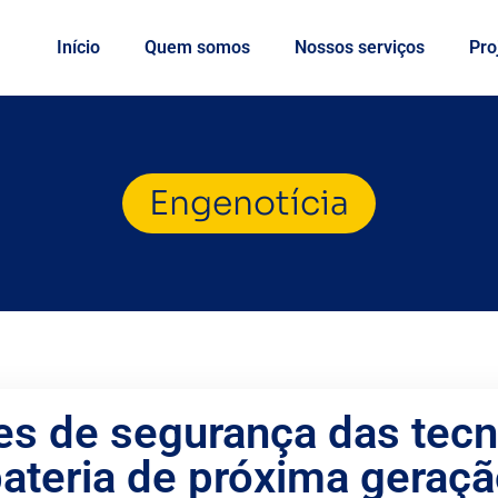
Início
Quem somos
Nossos serviços
Pro
Engenotícia
es de segurança das tecn
ateria de próxima geraç