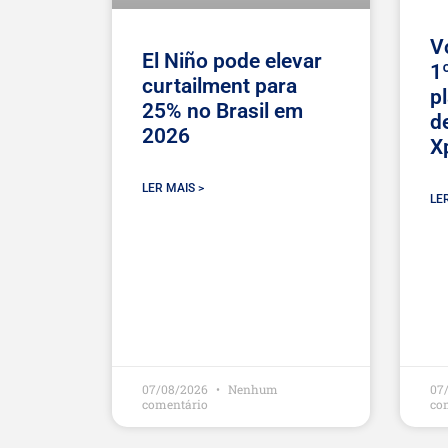
V
El Niño pode elevar
1
curtailment para
p
25% no Brasil em
d
2026
X
LER MAIS >
LE
07/08/2026
Nenhum
07
comentário
co