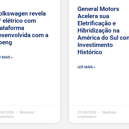
General Motors
olkswagen revela
Acelera sua
º elétrico com
Eletrificação e
lataforma
Hibridização na
esenvolvida com a
América do Sul co
peng
Investimento
Histórico
R MAIS >
LER MAIS >
/08/2026
Nenhum
07/08/2026
Nenhum
mentário
comentário