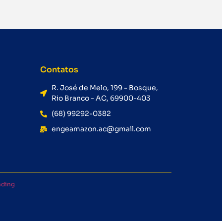
Contatos
R. José de Melo, 199 - Bosque,
Rio Branco - AC, 69900-403
(68) 99292-0382
engeamazon.ac@gmail.com
nding