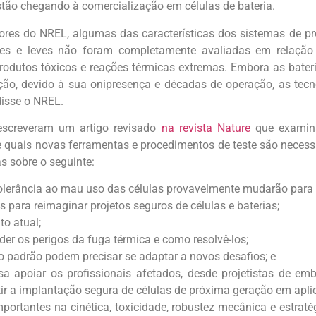
estão chegando à comercialização em células de bateria.
res do NREL, algumas das características dos sistemas de 
ntes e leves não foram completamente avaliadas em relação 
produtos tóxicos e reações térmicas extremas. Embora as bateri
o, devido à sua onipresença e décadas de operação, as tecn
isse o NREL.
escreveram um artigo revisado
na revista Nature
que examin
e quais novas ferramentas e procedimentos de teste são necessá
as sobre o seguinte:
olerância ao mau uso das células provavelmente mudarão para 
 para reimaginar projetos seguros de células e baterias;
o atual;
er os perigos da fuga térmica e como resolvê-los;
 padrão podem precisar se adaptar a novos desafios; e
a apoiar os profissionais afetados, desde projetistas de emb
ntir a implantação segura de células de próxima geração em apli
portantes na cinética, toxicidade, robustez mecânica e estraté