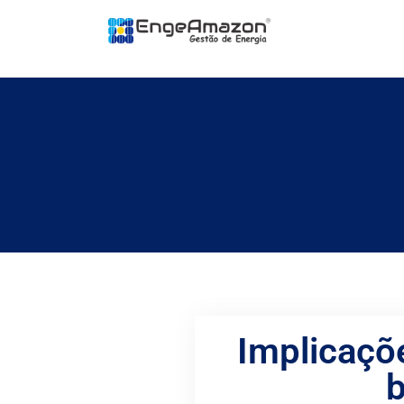
Implicaçõ
b