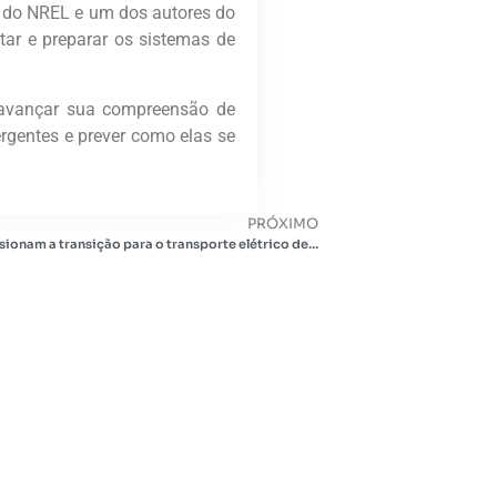
a do NREL e um dos autores do
tar e preparar os sistemas de
 avançar sua compreensão de
ergentes e prever como elas se
PRÓXIMO
C40, VEMO e The Climate Pledge impulsionam a transição para o transporte elétrico de carga no México