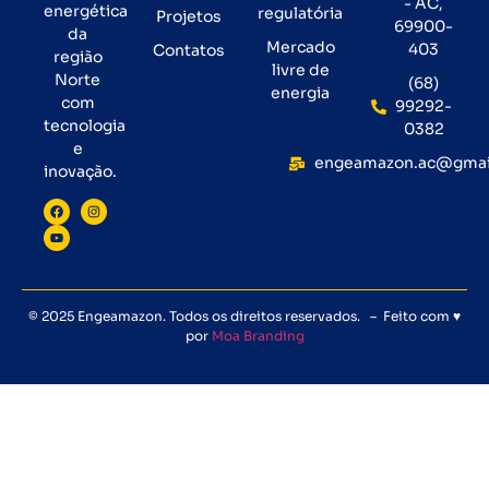
- AC,
energética
regulatória
Projetos
69900-
da
Mercado
403
Contatos
região
livre de
Norte
(68)
energia
com
99292-
tecnologia
0382
e
engeamazon.ac@gmai
inovação.
© 2025 Engeamazon. Todos os direitos reservados. – Feito com ♥
por
Moa Branding