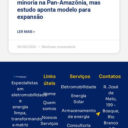
minoria na Pan-Amazônia, mas
estudo aponta modelo para
expansão
LER MAIS >
06/08/2026
Nenhum comentário
Links
Serviços
Contatos
Especialistas
úteis
Eletromobilidade
R. José
em
de
Home
eletromobilidade
Energia
Melo,
e
Solar
Quem
199 -
energia
somos
Armazenamento
Bosque,
limpa,
de energia
Rio
Nossos
transformando
Branco
Serviços
a matriz
Consultoria