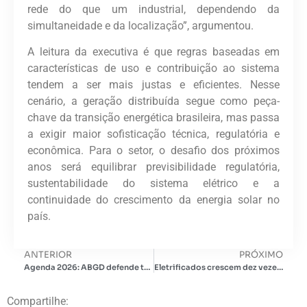
rede do que um industrial, dependendo da
simultaneidade e da localização”, argumentou.
A leitura da executiva é que regras baseadas em
características de uso e contribuição ao sistema
tendem a ser mais justas e eficientes. Nesse
cenário, a geração distribuída segue como peça-
chave da transição energética brasileira, mas passa
a exigir maior sofisticação técnica, regulatória e
econômica. Para o setor, o desafio dos próximos
anos será equilibrar previsibilidade regulatória,
sustentabilidade do sistema elétrico e a
continuidade do crescimento da energia solar no
país.
ANTERIOR
PRÓXIMO
Agenda 2026: ABGD defende tarifa horo sazonal para incentivar armazenamento junto à carga
Eletrificados crescem dez vezes mais do que o conjunto do mercado, e vendas chegam a 224 mil veículos em 2025
Compartilhe: