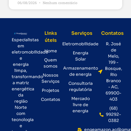
06/08/2026
Nenhum comentário
Links
Serviços
Contatos
Especialistas
úteis
Eletromobilidade
R. José
em
de
Home
eletromobilidade
Energia
Melo,
e
Solar
Quem
199 -
energia
somos
Armazenamento
Bosque,
limpa,
de energia
Rio
Nossos
transformando
Branco
Serviços
a matriz
Consultoria
- AC,
energética
regulatória
Projetos
69900-
da
Mercado
403
Contatos
região
livre de
Norte
(68)
energia
com
99292-
tecnologia
0382
e
engeamazon.ac@gmai