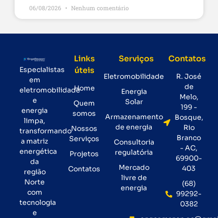
06/08/2026
Nenhum comentário
Links
Serviços
Contatos
Especialistas
úteis
Eletromobilidade
R. José
em
de
Home
eletromobilidade
Energia
Melo,
e
Solar
Quem
199 -
energia
somos
Armazenamento
Bosque,
limpa,
de energia
Rio
Nossos
transformando
Branco
Serviços
a matriz
Consultoria
- AC,
energética
regulatória
Projetos
69900-
da
Mercado
403
Contatos
região
livre de
Norte
(68)
energia
com
99292-
tecnologia
0382
e