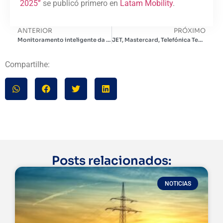
2025”
se publicó primero en
Latam Mobility
.
ANTERIOR
PRÓXIMO
Monitoramento inteligente da Solfácil promete acabar com o “choque da conta” no pós-venda solar
JET, Mastercard, Telefónica Tech, Uber e Whoosh unem suas vozes: a colaboração é a chave para construir cidades inteligentes na América Latina
Compartilhe:
Posts relacionados:
NOTICIAS