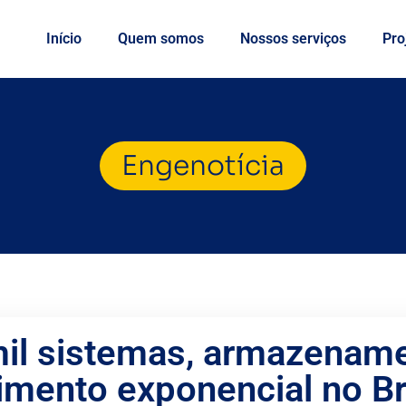
Início
Quem somos
Nossos serviços
Pro
Engenotícia
il sistemas, armazename
imento exponencial no Bra