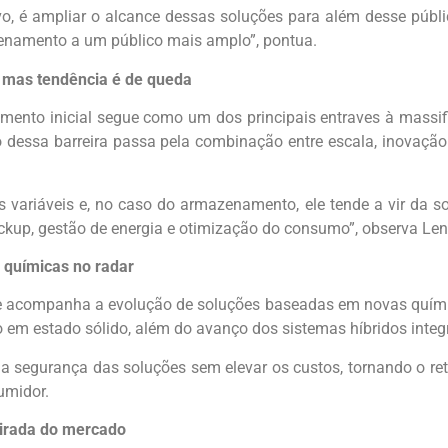
vo, é ampliar o alcance dessas soluções para além desse públic
azenamento a um público mais amplo”, pontua.
a, mas tendência é de queda
timento inicial segue como um dos principais entraves à mass
ão dessa barreira passa pela combinação entre escala, inovaçã
 variáveis e, no caso do armazenamento, ele tende a vir da 
p, gestão de energia e otimização do consumo”, observa Lent
 químicas no radar
e acompanha a evolução de soluções baseadas em novas químic
ito em estado sólido, além do avanço dos sistemas híbridos integ
e a segurança das soluções sem elevar os custos, tornando o r
umidor.
virada do mercado