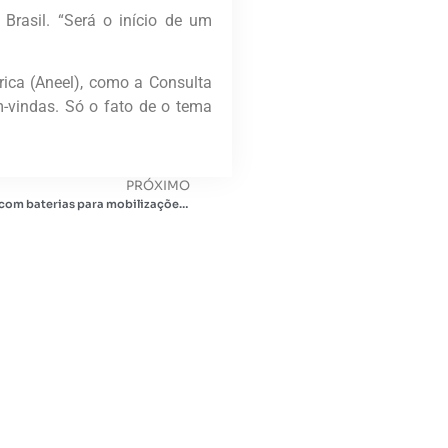
rasil. “Será o início de um
rica (Aneel), como a Consulta
m-vindas. Só o fato de o tema
PRÓXIMO
Exército Brasileiro testa energia solar com baterias para mobilizações de pelotões em campo