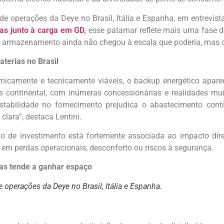
 de operações da Deye no Brasil, Itália e Espanha, em entrevis
ias junto à carga em GD
,
esse patamar reflete mais uma fase 
O armazenamento ainda não chegou à escala que poderia, mas o 
aterias no Brasil
omicamente e tecnicamente viáveis, o backup energético apare
 continental, com inúmeras concessionárias e realidades mui
nstabilidade no fornecimento prejudica o abastecimento cont
ara”, destaca Lentini.
o de investimento está fortemente associada ao impacto dir
 em perdas operacionais, desconforto ou riscos à segurança.
mas tende a ganhar espaço
de operações da Deye no Brasil, Itália e Espanha.