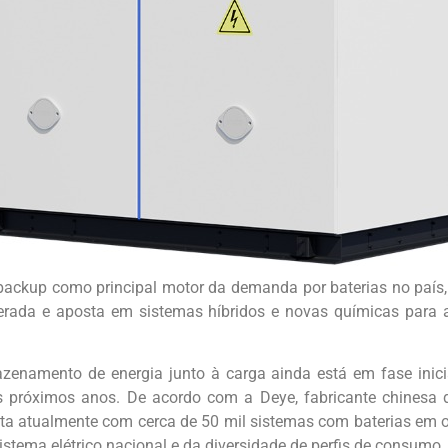
backup como principal motor da demanda por baterias no país
erada e aposta em sistemas híbridos e novas químicas para 
azenamento de energia junto à carga ainda está em fase inici
próximos anos. De acordo com a Deye, fabricante chinesa de
conta atualmente com cerca de 50 mil sistemas com baterias em
stema elétrico nacional e da diversidade de perfis de consumo.