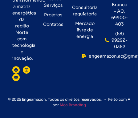
transformando
Branco
Serviços
a matriz
Consultoria
- AC,
energética
regulatória
Projetos
69900-
da
Mercado
403
Contatos
região
livre de
Norte
(68)
energia
com
99292-
tecnologia
0382
e
engeamazon.ac@gmai
inovação.
© 2025 Engeamazon. Todos os direitos reservados. – Feito com ♥
por
Moa Branding