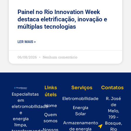
Painel no Rio Innovation Week
destaca eletrificação, inovação e
múltiplas tecnologias
LER MAIS >
06/08/2026
Nenhum comentário
Links
Serviços
Contatos
Especialistas
úteis
Eletromobilidade
R. José
em
de
Home
eletromobilidade
Energia
Melo,
e
Solar
Quem
199 -
energia
somos
Armazenamento
Bosque,
limpa,
de energia
Rio
Nossos