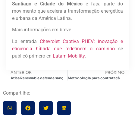
Santiago e Cidade do México
e faça parte do
movimento que acelera a transformação energética
e urbana da América Latina.
Mais informações em breve.
La entrada
Chevrolet Captiva PHEV: inovação e
eficiência híbrida que redefinem o caminho
se
publicó primero en
Latam Mobility
.
ANTERIOR
PRÓXIMO
Atlas Renewable defende sanção da MP 1.304 e estuda novos investimentos em armazenamento e eólicas
Metodologia para contratação de armazenamento em locais prioritários no sistema elétrico
Compartilhe: