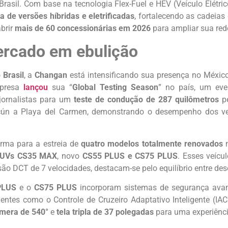
asil. Com base na tecnologia Flex-Fuel e HEV (Veículo Elétric
de versões híbridas e eletrificadas
, fortalecendo as cadeias
brir
mais de 60 concessionárias em 2026
para ampliar sua red
rcado em ebulição
o
Brasil
, a
Changan
está intensificando sua presença no Méxic
mpresa
lançou
sua “
Global Testing Season
” no país, um ev
e jornalistas para um
teste de condução de 287 quilômetros
pe
ún a Playa del Carmen, demonstrando o desempenho dos veí
orma para a estreia de
quatro modelos totalmente renovados
n
UVs CS35 MAX
, novo
CS55 PLUS e CS75 PLUS
. Esses veícu
o DCT de 7 velocidades, destacam-se pelo equilíbrio entre de
PLUS
e o
CS75 PLUS
incorporam sistemas de segurança avan
entes como o Controle de Cruzeiro Adaptativo Inteligente (IA
mera de 540°
e
tela tripla de 37 polegadas
para uma experiência