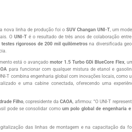
sa nova linha de produção foi o
SUV Changan UNI-T
, um mode
cais. O
UNI-T
é o resultado de três anos de colaboração entr
a
testes rigorosos de 200 mil quilômetros
na diversificada geo
cia.
imento está o avançado
motor 1.5 Turbo GDi BlueCore Flex
, u
AOA
para funcionar com qualquer mistura de etanol e gasolin
 UNI-T combina engenharia global com inovações locais, como u
calizado e uma cabine conectada, oferecendo uma experiên
drade Filho
, copresidente da
CAOA
, afirmou: “O UNI-T represe
sil pode se consolidar como
um polo global de engenharia e
igitalização das linhas de montagem e na capacitação da fo