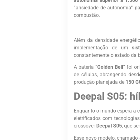
autonomia superior a 1.500 
“ansiedade de autonomia” par
combustão.
Além da densidade energéti
implementação de um
sis
constantemente o estado da ba
A bateria “
Golden Bell
” foi o
de células, abrangendo desd
produção planejada de
150 
Deepal S05: h
Enquanto o mundo espera a ch
eletrificados com tecnologi
crossover
Deepal S05
, que s
Esse novo modelo, chamado 