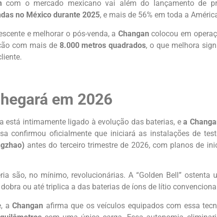
an
com o mercado mexicano vai além do lançamento de pro
ndas no México durante 2025
, e mais de 56% em toda a América
escente e melhorar o pós-venda, a
Changan
colocou em operaç
ição com mais de
8.000 metros quadrados
, o que melhora sign
liente.
 chegará em 2026
ca está intimamente ligado à evolução das baterias, e
a Changan
sa confirmou oficialmente que iniciará as instalações de tes
ngzhao)
antes do terceiro trimestre de 2026, com planos de i
ria são, no mínimo, revolucionárias. A “Golden Bell” ostenta
bra ou até triplica a das baterias de íons de lítio convencionai
e, a
Changan
afirma que os veículos equipados com essa tec