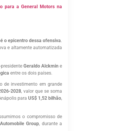
ulo para a General Motors na
 é o epicentro dessa ofensiva
.
va e altamente automatizada
e-presidente
Geraldo Alckmin
e
ógica
entre os dois países.
lo de investimento em grande
 2026-2028
, valor que se soma
 Anápolis para
US$ 1,52 bilhão
,
l assumimos o compromisso de
Automobile Group
, durante a