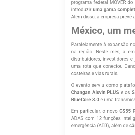
programa federal MOVER do Br
introduzir
uma gama completa 
Além disso, a empresa prevê a
México, um me
Paralelamente à expansão n
na região. Neste mês, a e
distribuidores, investidores 
uma rota que conectou Canc
costeiras e vias rurais.
O evento serviu como plataf
Changan Alsvin PLUS
e os
S
BlueCore 3.0
e uma transmissã
Em particular, o novo
CS55 
ADAS com 12 funções intelig
emergência (AEB), além de
câ