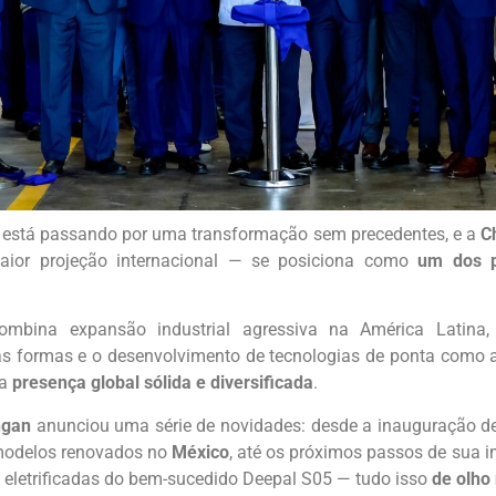
l está passando por uma transformação sem precedentes, e a
C
aior projeção internacional — se posiciona como
um dos p
mbina expansão industrial agressiva na América Latina
 formas e o desenvolvimento de tecnologias de ponta como as
ma
presença global sólida e diversificada
.
ngan
anunciou uma série de novidades: desde a inauguração d
modelos renovados no
México
, até os próximos passos de sua i
 eletrificadas do bem-sucedido Deepal S05 — tudo isso
de olho