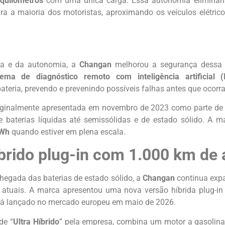
quilômetros
com uma única carga. Essa autonomia eliminar
a a maioria dos motoristas, aproximando os veículos elétrico
ca e da autonomia, a
Changan
melhorou a segurança dessa
tema de diagnóstico remoto com inteligência artificial (
teria, prevendo e prevenindo possíveis falhas antes que ocorr
riginalmente apresentada em novembro de 2023 como parte de 
e baterias líquidas até semissólidas e de estado sólido. A
GWh
quando estiver em plena escala.
íbrido plug-in com 1.000 km de
egada das baterias de estado sólido, a
Changan
continua expa
as atuais. A marca apresentou uma nova versão híbrida plug-i
erá lançado no mercado europeu em maio de 2026.
de “
Ultra Híbrido
” pela empresa, combina um motor a gasolina 