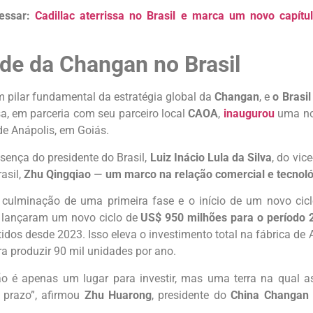
essar:
Cadillac aterrissa no Brasil e marca um novo capít
de da Changan no Brasil
m pilar fundamental da estratégia global da
Changan
, e
o Brasil
a, em parceria com seu parceiro local
CAOA
,
inaugurou
uma no
de Anápolis, em Goiás.
sença do presidente do Brasil,
Luiz Inácio Lula da Silva
, do vic
asil,
Zhu Qingqiao
—
um marco na relação comercial e tecnol
a culminação de uma primeira fase e o início de um novo cic
A
lançaram um novo ciclo de
US$ 950 milhões para o período
idos desde 2023. Isso eleva o investimento total na fábrica de
a produzir 90 mil unidades por ano.
não é apenas um lugar para investir, mas uma terra na qua
 prazo”, afirmou
Zhu Huarong
, presidente do
China Changan 