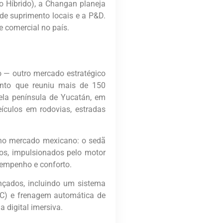
o Híbrido), a Changan planeja
 de suprimento locais e a P&D.
e comercial no país.
o — outro mercado estratégico
ento que reuniu mais de 150
la península de Yucatán, em
culos em rodovias, estradas
o mercado mexicano: o sedã
los, impulsionados pelo motor
sempenho e conforto.
çados, incluindo um sistema
CC) e frenagem automática de
 digital imersiva.