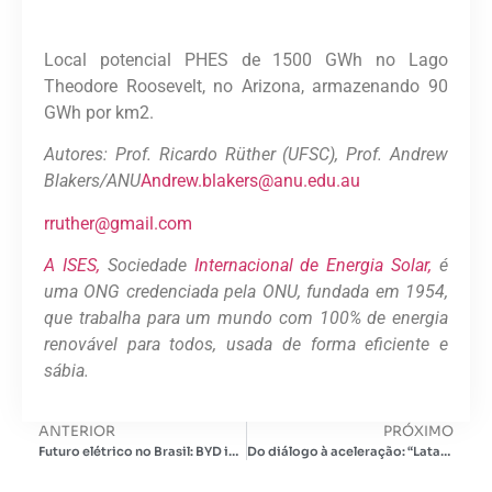
Local potencial PHES de 1500 GWh no Lago
Theodore Roosevelt, no Arizona, armazenando 90
GWh por km2.
Autores: Prof. Ricardo Rüther (UFSC), Prof. Andrew
Blakers/ANU
Andrew.blakers@anu.edu.au
rruther@gmail.com
A ISES,
Sociedade
Internacional de Energia Solar,
é
uma ONG credenciada pela ONU, fundada em 1954,
que trabalha para um mundo com 100% de energia
renovável para todos, usada de forma eficiente e
sábia.
ANTERIOR
PRÓXIMO
Futuro elétrico no Brasil: BYD inaugura a maior instalação fora da Ásia
Do diálogo à aceleração: “Latam Mobility México 2025” impulsiona a colaboração regional para uma mobilidade com zero emissões