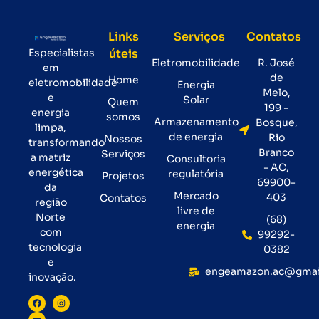
Links
Serviços
Contatos
Especialistas
úteis
Eletromobilidade
R. José
em
de
Home
eletromobilidade
Energia
Melo,
e
Solar
Quem
199 -
energia
somos
Armazenamento
Bosque,
limpa,
de energia
Rio
Nossos
transformando
Branco
Serviços
a matriz
Consultoria
- AC,
energética
regulatória
Projetos
69900-
da
Mercado
403
Contatos
região
livre de
Norte
(68)
energia
com
99292-
tecnologia
0382
e
engeamazon.ac@gmai
inovação.