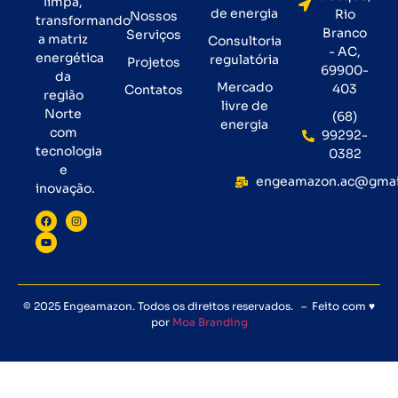
limpa,
de energia
Rio
Nossos
transformando
Branco
Serviços
a matriz
Consultoria
- AC,
energética
regulatória
Projetos
69900-
da
Mercado
403
Contatos
região
livre de
Norte
(68)
energia
com
99292-
tecnologia
0382
e
engeamazon.ac@gmai
inovação.
© 2025 Engeamazon. Todos os direitos reservados. – Feito com ♥
por
Moa Branding