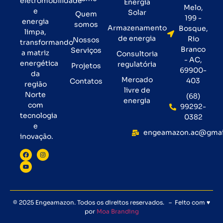
eletromobilidade
Energia
Melo,
e
Solar
Quem
199 -
energia
somos
Armazenamento
Bosque,
limpa,
de energia
Rio
Nossos
transformando
Branco
Serviços
a matriz
Consultoria
- AC,
energética
regulatória
Projetos
69900-
da
Mercado
403
Contatos
região
livre de
Norte
(68)
energia
com
99292-
tecnologia
0382
e
engeamazon.ac@gmai
inovação.
© 2025 Engeamazon. Todos os direitos reservados. – Feito com ♥
por
Moa Branding